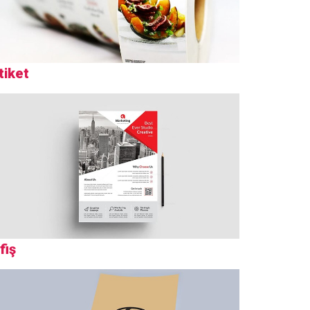
tiket
fiş