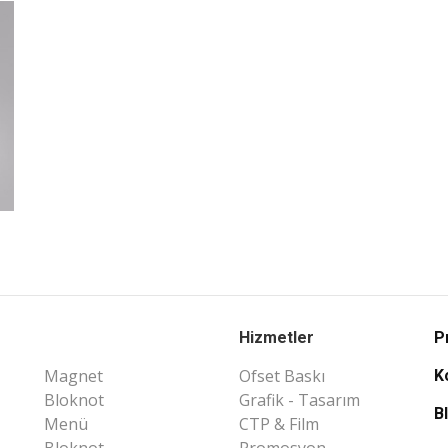
Hizmetler
P
Magnet
Ofset Baskı
K
Bloknot
Grafik - Tasarım
B
Menü
CTP & Film
Bloknot
Promosyon