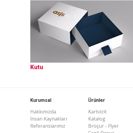
Kutu
Kurumsal
Ürünler
Hakkımızda
Kartvizit
İnsan Kaynakları
Katalog
Referanslarımız
Broşür - Flyer
Cepli Dosya