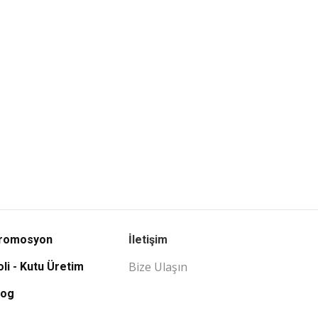
romosyon
İletişim
Bize Ulaşın
oli - Kutu Üretim
log