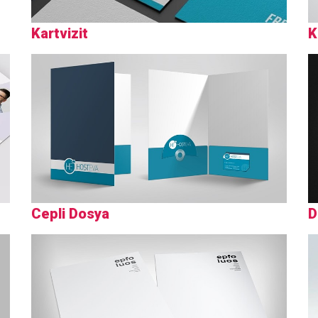
Kartvizit
K
Cepli Dosya
D