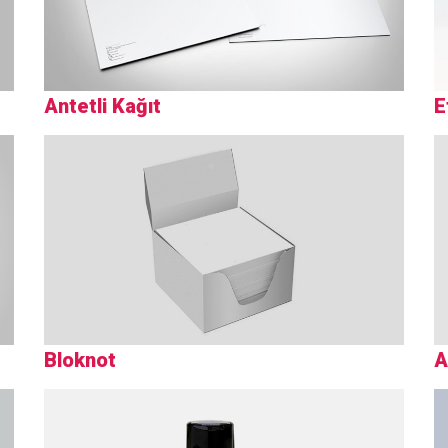
Antetli Kağıt
E
Bloknot
A