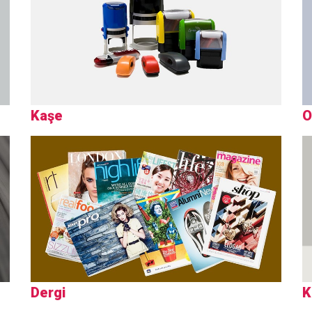
Kaşe
O
Dergi
K