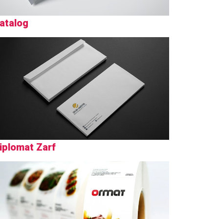
atalog
iplomat Zarf