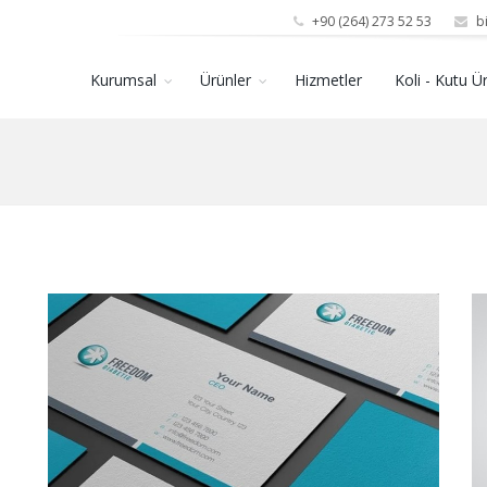
+90 (264) 273 52 53
bi
Kurumsal
Ürünler
Hizmetler
Koli - Kutu Ü