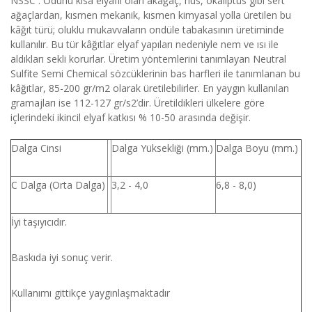
NSSC : Odunu kısa elyaflı olan akağaç, hus, okaliptüs gibi sert
ağaçlardan, kısmen mekanik, kısmen kimyasal yolla üretilen bu
kâğıt türü; oluklu mukavvaların ondüle tabakasının üretiminde
kullanılır. Bu tür kâğıtlar elyaf yapıları nedeniyle nem ve ısı ile
aldıkları sekli korurlar. Üretim yöntemlerini tanımlayan Neutral
Sulfite Semi Chemical sözcüklerinin bas harfleri ile tanımlanan bu
kâğıtlar, 85-200 gr/m2 olarak üretilebilirler. En yaygın kullanılan
gramajları ise 112-127 gr/s2’dir. Üretildikleri ülkelere göre
içlerindeki ikincil elyaf katkısı % 10-50 arasında değişir.
Dalga Cinsi
Dalga Yüksekliği (mm.)
Dalga Boyu (mm.)
C Dalga (Orta Dalga)
3,2 - 4,0
6,8 - 8,0)
İyi taşıyıcıdır.
Baskıda iyi sonuç verir.
Kullanımı gittikçe yaygınlaşmaktadır