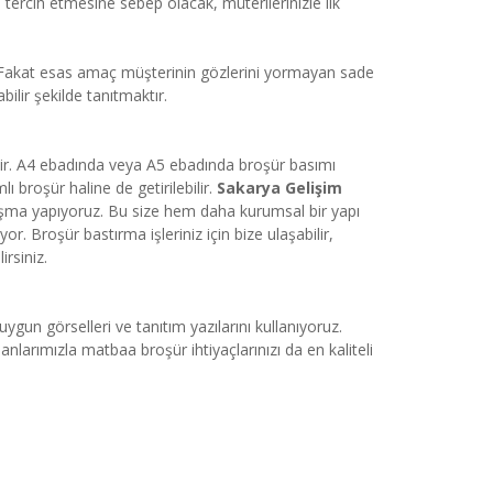
 tercih etmesine sebep olacak, müterilerinizle ilk
ir. Fakat esas amaç müşterinin gözlerini yormayan sade
bilir şekilde tanıtmaktır.
bilir. A4 ebadında veya A5 ebadında broşür basımı
lı broşür haline de getirilebilir.
Sakarya Gelişim
alışma yapıyoruz. Bu size hem daha kurumsal bir yapı
 Broşür bastırma işleriniz için bize ulaşabilir,
rsiniz.
ygun görselleri ve tanıtım yazılarını kullanıyoruz.
larımızla matbaa broşür ihtiyaçlarınızı da en kaliteli