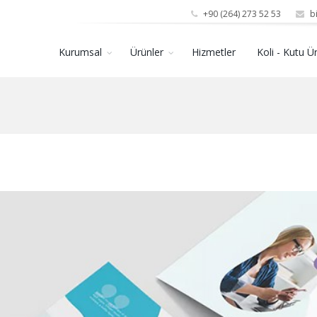
+90 (264) 273 52 53
bi
Kurumsal
Ürünler
Hizmetler
Koli - Kutu Ü