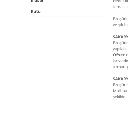
Klasör
Hedef ki
teması s
Kutu
Broşürle
ve şık b
SAKARY
Broşürle
yapılabil
Ofset
o
kazandır
uzman gr
SAKARY
Broşür h
Matbaa s
şekilde,