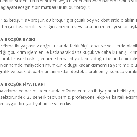
tlenizin sizden, ürünlerinizden veya hizmetlerinizden haberdar olup sizi
ağlayabileceğiniz bir matbaa ürünüdür broşür.
r a5 broşür, a4 broşür, a3 broşür gibi çeşitli boy ve ebatlarda olabil
ir broşür tasarım ile, verdiğiniz hizmeti veya ürününüzü en iyi ve anlaşıla
A BROŞÜR BASKI
r firma ihtiyaçlarınız doğrultusunda farklı ölçü, ebat ve şekillerde ola
diği gibi, kırım işlemleri ile katlanarak daha küçük ve daha kullanışlı kırım
larak broşür baskı işlerinizde firma ihtiyaçlarınız doğrultusunda bir ç
ıyor hemde maliyetleri mümkün olduğu kadar kısmamıza yardımcı oluyor.
afik ve baskı departmanlarımızdan destek alarak en iyi sonuca varabili
A BROŞÜR FİYATLARI
azırlama ve basımı konusunda müşterilerimizin ihtiyaçlarını belirleyip, u
ektöründeki 25 senelik tecrübemiz, profesyonel ekip ve kaliteli ekipman
 en uygun broşür fiyatları ile ve en kıs