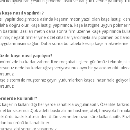
ını kolaylaştıran çeşitli biçimlerde lastik ve kauçuk üzerine yazılmış,
 kaşe nasıl yapılırdı ?
ıl yapılır dediğimizde aslında kaşenin metin yazılı olan kaşe lastiği kısmı
ha doğru olur. Kaşe lastiği yapımında, kaşe lastiğine uygun polimer 
n bastırılır. Basılan metin daha sonra film üzerine Kaşe yapımında kulla
rılmış negatif filmler yine özel cihazlar yardımıyla sıvı polimeri pozland
uygulanmasını sağlar. Daha sonra bu tabela kesilip kaşe makinelerine m
de kaşe nasıl yapılıyor?
nümüzde bu kadar zahmetli ve meşakatli işlere günümüz teknolojisi sa
orsunuz nede bu kadar uğraş veriyorsunuz aynı bir yazıcıdan cıktı alırca
orsunuz.
şe sistemi ile müşteriniz çayını yudumlarken kaşesi hazır hale geliyo
orsunuz.
relerde kullanılır?
 kaşe’nin kullanıldığı her yerde rahatlıkla uygulanabilir. Özellikle farkın
 bir sistemdir.Çok adetli baskı alınan hastane,otel, havayolu firmaları,
ektörde baskı kalitesinden ödün vermeden uzun süre kullanılabilir. Faz
n bu ürünü kullanabilirler.
ruması gibi sorunlar yaşanmaz.