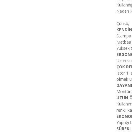
Kulland
Neden K
Çünkü;
KENDİN
Stampa 
Matbaa k
Yüksek t
ERGONO
Uzun sür
ÇOK RE
İster 1 
olmak üz
DAYANI
Montürü 
UZUN 
Kullanım
renkli k
EKONOM
Yaptığı 
SÜREKL