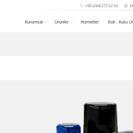
+90 (264) 273 52 53
bi
Kurumsal
Ürünler
Hizmetler
Koli - Kutu Ü