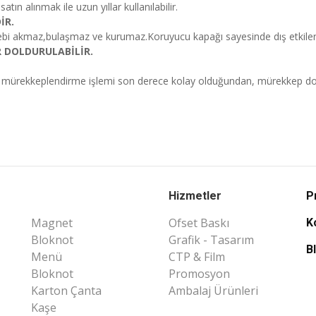
satın alınmak ile uzun yıllar kullanılabilir.
İR.
bi akmaz,bulaşmaz ve kurumaz.Koruyucu kapağı sayesinde dış etkilerd
 DOLDURULABİLİR.
mürekkeplendirme işlemi son derece kolay olduğundan, mürekkep doldura
Hizmetler
P
Magnet
Ofset Baskı
K
Bloknot
Grafik - Tasarım
B
Menü
CTP & Film
Bloknot
Promosyon
Karton Çanta
Ambalaj Ürünleri
Kaşe