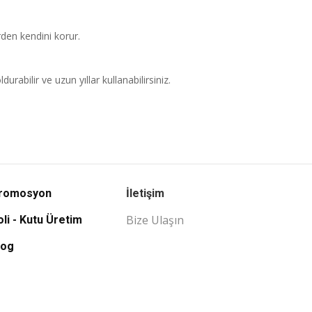
en kendini korur.
bilir ve uzun yıllar kullanabilirsiniz.
romosyon
İletişim
Bize Ulaşın
oli - Kutu Üretim
log