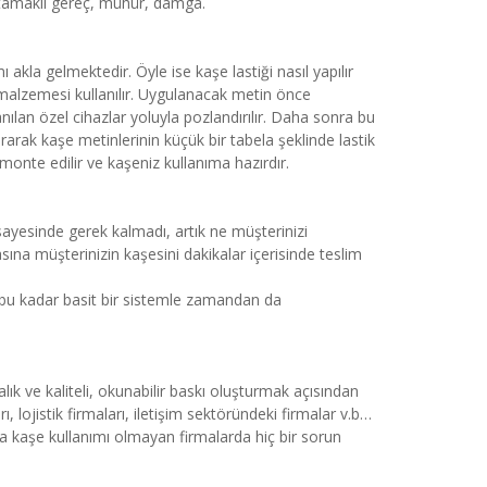
 tutamaklı gereç, mühür, damga.
 akla gelmektedir. Öyle ise kaşe lastiği nasıl yapılır
malzemesi kullanılır. Uygulanacak metin önce
nılan özel cihazlar yoluyla pozlandırılır. Daha sonra bu
ırarak kaşe metinlerinin küçük bir tabela şeklinde lastik
onte edilir ve kaşeniz kullanıma hazırdır.
yesinde gerek kalmadı, artık ne müşterinizi
sına müşterinizin kaşesini dakikalar içerisinde teslim
r bu kadar basit bir sistemle zamandan da
dalık ve kaliteli, okunabilir baskı oluşturmak açısından
 lojistik firmaları, iletişim sektöründeki firmalar v.b…
la kaşe kullanımı olmayan firmalarda hiç bir sorun