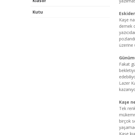
Klasör
yazılmas
Kutu
Eskiden
Kaşe nas
demek da
yazıcıda
pozlandı
üzerine 
Günümüz
Fakat gü
bekletiy
edebiliy
Lazer Ka
kazanıy
Kaşe ne
Tek renk
mükemmel
birçok s
yaşamada
Kaşe ku