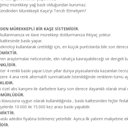
ığımız mürekkep yağ bazlı olduğundan kurumaz.
endinden Mürekkepli Kaşe’yi Tercih Etmeliyim?
DEN MÜREKKEPLİ BİR KAŞE SİSTEMİDİR.
kullanmanıza ve ilave mürekkep doldurmanıza ihtiyaç yoktur.
alitesinde baskı yapar.
eknoloji kullanılarak üretildiği için, en küçük puntolarda bile son derece
MİKTİR.
en araştırmalar neticesinde, elin rahatça kavrayabileceği ve dengeli ba
NKLİDİR.
ister 4 renkli baskı yapar.Uzun yıllar dünya piyasalarında kazanılan tecr
ere 4 ana renk alternatifi sunmaktadır.İstenildiğinde renklerin tümü aynı
KLIDIR.
özel abs karışımı ile darbelere karşı son derece dayanıklı olarak imal ed
ÖMÜRLÜDÜR.
 klavuzuna uygun olarak kullanıldığında , baskı kalitesinden hiçbir fe
aşelerde 10.000 ile 15.000 kez arası baskı yapabilir.
İKTİR.
baskı adedini fiyatına bölmeniz yeterlidir. Ayrıca ilk yatırım maliyetine 
İDİR.