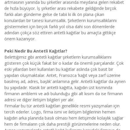
artmasının yanında bu şirketler arasında meydana gelen rekabet
de hızla büyüyor. İş şirketler arası rekabete geldiğinde birçok
farklı alan gündeme gelse de tabii ki ilk ön plana çıkan
konulardan bir tanesi kurumsallık. Şirketlerin kurumsallıklarını
göstermeleri için birçok farklı yol olsa dahi son dönemlerde
adından çokça söz ettiren antetli kağıtlar bu amaçta gittikçe
önem kazanıyor.
Peki Nedir Bu Antetli Kağıtlar?
Belirttiğimiz gibi antetli kağıtlar şirketlerin kurumsallıklarını
gösteren çok küçük fakat bir o kadar da önemli parçalarıdır. Çok
eski yıllardan beri kullanılan bu kağıtlar aslında çok basit bir
yapıdan oluşmaktalar. Antet, Fransızca ‘kağıt veya zarf üzerine
basılmış ad, adres, başlık’ anlamına gelir. Antetli kağıtlar da aynen
bu yapıdadır. Klasik bir antetli kağıtta, kağıdın üst kısmında
firmanın amblemi ve adı bulunduğu gibi alt kısım da ise firmanın
adresi ve diğer iletişim bilgileri yer alır.
Firmalar bu tür antetli kağıtları genellikle resmi yazışmaları için
tercih ederler. Logo, firma ismi ve iletişim bilgilerinin hemen
kağıdın arka planında basılı olması hem iletişimde kolaylık sağlar
hem de firmaların çok daha prestijli görünmelerine neden olur.