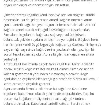
Ayrıca yazışmalarda antetli kağıt kullanımı karşıdaki firmaya da
değer verildiğini ve önemsendiğini hissettirir.
Şirketler antetli kağıtları kendi istek ve arzuları doğrultusunda
bastırabilir. Bu da şirketler için antetli kağıdın önemini artırır
çünkü antetli kağıt bir çeşit özgünlük belirtisi halini alır. Antetli
kağıtlar genel olarak A4 kağıdı büyüklüğünde tasarlanırlar.
Firmaların logoları bu kağıtlara sağ veya sol üst köşede
bulunacak şekilde saydam bir biçimde yerleştirilir. Böylece hem
her firmanın kendi özgü logosuyla kağıtlar da özelleştirilir hem de
saydamlığı sayesinde kağıt üzerine yazılacak olan yazı için bir
sorun teşkil etmemiş olur. Adres bilgileri ise kağıdın en altına
yerleştirilir.
Antetli kağıt basımında birçok farklı kağıt türü tercih edilebilir
ancak seçilen kağıdın kaliteli bir kağıt olması firma açısından
kalitesi göstermesi yönünden bir avantaj olacaktır. Kağıt
ağırlıkları da çeşitlendirilebileceği gibi standart olarak 80 veya 90
gram arasında çeşitlilik gösterir.
Aynı zamanda firmalar dilerlerse bu kağıtların üzerlerine
logolarını kabartmalı olacak şekilde de bastırabilirler. Tabi bu
durum da kağıtların maliyetinin de artacağı göz önünde
bulundurulmalıdır. Kabartmalı antetli kağıtları tercih etmek