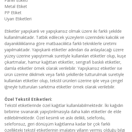
Panel Etiketi
Metal Etiket
PP Etiket
Uyarı Etiketleri
Etiketler yapışkanlı ve yapışkansız olmak üzere iki farklı şekilde
kullanılmaktadır. Tatbik edilecek yüzeylerin üzerindeki kalıcılık ve
dayanıklılıklarına göre matbaacılıkta farklı tekniklerle üretimi
yapılmaktadır. Yapışkanlı etiketler adından da anlaşılacağı üzere
yüzey üzerine yapıştırmak suretiyle kullanılan etiketler olup, kuşe
çıkartmalar, hamur kağıttan etiketler, serigrafi baskılı etiketler,
damla etiketler örnek olarak verilebilir. Yapışkansız etiketler ise
ürün üzerine dikilmek veya farklı şekillerde tutturulmak suretiyle
kullanılan etiketler olup, tekstil ürünleri üzerine iple veya çengel
iğneyle tutturulan sarkıtma etiketler örnek olarak verilebilir.
Özel Tekstil Etiketleri:
Tekstil etiketlerinde özel kağıtlar kullanılabilmektedir. İki kağıdın
birbirine sıvanarak yapıştırılmasıyla daha kalın etiketler de elde
edilebilmektedir. Özel kesimli ve askı delikli, selefonlu,
selefonsuz, geri dönüşüm kağıtlarına kadar bir çok farklı
özellikteki tekstil etiketlerinin imalatını yılların vermiş olduğu bilgi